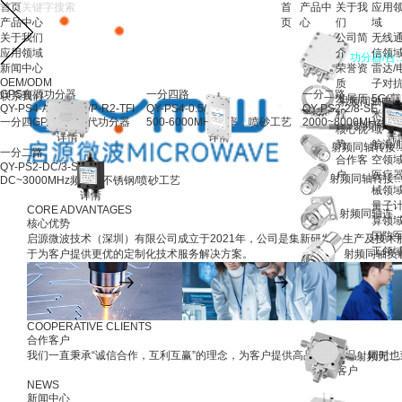
01
01
02
03
04
01
|
|
|
|
|
|
04
04
04
04
04
04
首页
首
产品中
关于我
应用
产品中心
页
心
们
域
关于我们
公司简
无线
应用领域
介
信领
功分器/
新闻中心
荣誉资
雷达/
OEM/ODM
质
子对
GPS有源功分器
一分四路
一分二路
联系我们
发展历
5G/毫
射频同轴电缆组
QY-PS4-A10-GPS/P-R2-TFI
QY-PS4-0.5/6-SE
QY-PS2-2/8-SE
程
米波
一分四GPS有源二代功分器
500-6000MHz频率，喷砂工艺
2000~8000MHz
射频同轴
核心优
域
详情
详情
详
势
航海/
射频同轴转
一分二路
合作客
空领
QY-PS2-DC/3-SE
户
医疗
射频同轴转接器
DC~3000MHz频率，不锈钢/喷砂工艺
械领
详情
量子
WIRELESS COMMUNICATION
RADAR/ELECTRONIC COUNTERMEASURES
5G/MILLIMETER WAVE
NAVIGATION/AVIATION
MEDICAL EQUIPMENT
QUANTUM COMPUTING
DEFENCE AND MILITARY
CORE ADVANTAGES
射频同轴连
无线通信领域
雷达/电子对抗
5G/毫米
算领
无线通信领域
雷达/电子对抗
5G/毫米波领域
航海/航空领域
医疗器械领域
量子计算领域
国防军工领域
核心优势
无线通讯产品的生产测试使用
为高端通讯行业提供解决方案
为高端通
国防
无线通讯主要覆盖的是无线通讯产品的生产测试使用，在WIFI产品、手机、无
雷达电子对抗行业，通常要求器件具备较高的幅度、相位一致性，我们提供各
毫米波互连产品覆盖性比较广泛，可为高端通讯行业提高适合的解决方案，秉
航空航海使用的环境属于恶劣环境，通常要求的都是高品质、防盐雾、防腐蚀
微波器件技术在无线通信中发挥着重要的作用。启源微波的低噪声放大器，可
量子计算的结果是以量子比特的状态信息表现出来的，而读出量子比特的状态
我们为军事和国防应用提供高机械稳定性、温度稳定性、适用于严苛恶劣环境的
启源微波技术（深圳）有限公司成立于2021年，公司是集新研发、生产及技
工领
的产品解决方案。我们的射频开关、功分器、电缆组件以及射频同轴连接器产
接器、连接器等器件。包括相控阵雷达、预警雷达、合成孔径雷达、火控雷达、无
够提供具有出色电气与机械性能的高质量射频功分器、射频同轴转接器和射频电
业解决方案。 合作客户：中国航天、中国船舶等
器，可以将不同频率的信号进行合并和分离。 合作客户:迈瑞医疗、圣诺医疗等
刺激量子比特产生特定的变化。启源微波的信号放大器，能购实现信号的传输和
户：国防科技大学，陆军指挥学院等
于为客户提供更优的定制化技术服务解决方案。
射频同轴负
01
02
03
求的应用所设计。 合作客户：中国移动、日立乐金光科技、大疆等
合作客户：军工企业、研究所等
院、深圳量子院等
查看详情
查看详情
查看详情
查看详情
查看详情
查看详情
查看详情
先进工艺
研发实力
品
我们采用先进的计算机仿真模拟
我们采用先进的计算机仿真模拟
我们采用先进
射频同轴
算法及结构优化来完善射频解决
算法及结构优化来完善射频解决
算法及结构优
COOPERATIVE CLIENTS
方案，也积累了多年结构解决方
方案，也积累了多年结构解决方
方案，也积累
合作客户
案和独特制造工艺，进一步优化
案和独特制造工艺，进一步优化
案和独特制造
我们一直秉承“诚信合作，互利互赢”的理念，为客户提供高品质的产品，同时
射频无源器件
射频指标。
射频指标。
射频指标。
更多客户
NEWS
新闻中心