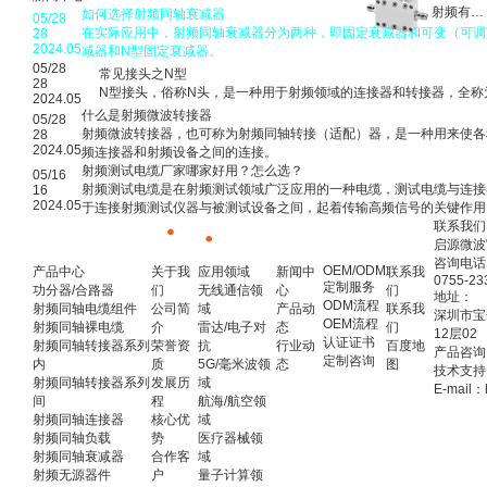
射频有源器件
如何选择射频同轴衰减器
05/28
在实际应用中，射频同轴衰减器分为两种，即固定衰减器和可变（可调
28
2024.05
减器和N型固定衰减器。
05/28
常见接头之N型
28
N型接头，俗称N头，是一种用于射频领域的连接器和转接器，全称为Typ
2024.05
什么是射频微波转接器
05/28
射频微波转接器，也可称为射频同轴转接（适配）器，是一种用来使各
28
2024.05
频连接器和射频设备之间的连接。
射频测试电缆厂家哪家好用？怎么选？
05/16
射频测试电缆是在射频测试领域广泛应用的一种电缆，测试电缆与连接
16
2024.05
于连接射频测试仪器与被测试设备之间，起着传输高频信号的关键作用
联系我们
启源微波
咨询电话
OEM/ODM
产品中心
关于我
应用领域
新闻中
联系我
0755-23
定制服务
功分器/合路器
们
无线通信领
心
们
地址：
ODM流程
射频同轴电缆组件
公司简
域
产品动
联系我
深圳市宝
OEM流程
射频同轴裸电缆
介
雷达/电子对
态
们
12层02
认证证书
射频同轴转接器系列
荣誉资
抗
行业动
百度地
产品咨询：
定制咨询
内
质
5G/毫米波领
态
图
技术支持：
射频同轴转接器系列
发展历
域
E-mail：
间
程
航海/航空领
射频同轴连接器
核心优
域
射频同轴负载
势
医疗器械领
射频同轴衰减器
合作客
域
射频无源器件
户
量子计算领