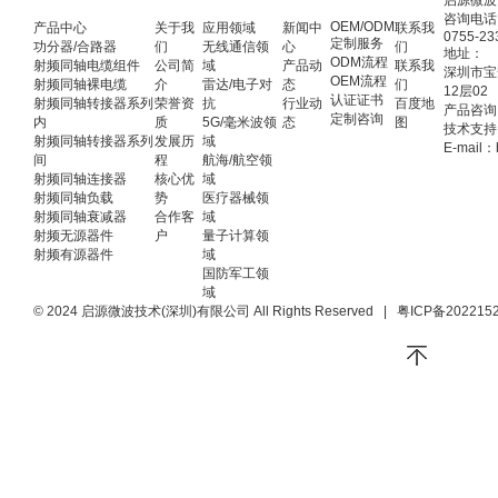
启源微波
咨询电话
OEM/ODM
产品中心
关于我
应用领域
新闻中
联系我
0755-23
定制服务
功分器/合路器
们
无线通信领
心
们
地址：
ODM流程
射频同轴电缆组件
公司简
域
产品动
联系我
深圳市宝
OEM流程
射频同轴裸电缆
介
雷达/电子对
态
们
12层02
认证证书
射频同轴转接器系列
荣誉资
抗
行业动
百度地
产品咨询：
定制咨询
内
质
5G/毫米波领
态
图
技术支持：
射频同轴转接器系列
发展历
域
E-mail：
间
程
航海/航空领
射频同轴连接器
核心优
域
射频同轴负载
势
医疗器械领
射频同轴衰减器
合作客
域
射频无源器件
户
量子计算领
射频有源器件
域
国防军工领
域
© 2024 启源微波技术(深圳)有限公司 All Rights Reserved
|
粤ICP备202215