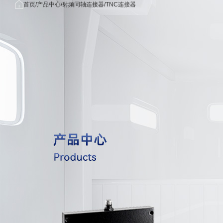
首页
首
产品中
关于我
应用
首页
产品中心
射频同轴连接器
TNC连接器
/
/
/
产品中心
页
心
们
域
关于我们
公司简
无线
应用领域
介
信领
功分器/
新闻中心
荣誉资
雷达/
OEM/ODM
质
子对
联系我们
发展历
5G/毫
射频同轴电缆组
程
米波
射频同轴
核心优
域
势
航海/
射频同轴转
合作客
空领
户
医疗
射频同轴转接器
械领
量子
射频同轴连
算领
国防
工领
射频同轴负
射频同轴
射频无源器件