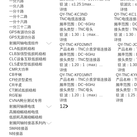
一分六路
驻 波：≤1.25:1max
驻波比：≤1
一分八路
阻 抗：50Ω
详情
阻 抗：50
详情
一分十路
QY-TNC-KC3ND
QY-TNC-KC1
工作温度：-45℃~+125℃
工作温度：-
一分十二路
TNC电缆连接器
TNC电缆连接
接头材质: 黄铜 镀镍
接头材质:
一分十六路
频率范围：DC~6GHz
频率范围：DC
安装方式：介质穿墙
连接器样
一分三十二路
接头类型：TNC母头
接头类型：T
GPS有源功分器
驻 波：1.30：1（max）
驻 波：1.30
GPS无源功分器
阻 抗：50Ω
详情
阻 抗：50Ω
详情
射频同轴电缆组件
QY-TNC-KFD2MNT
QY-TNC-J
工作温度：-55℃~+125℃
工作温度：-55
CLA低损耗稳相
产品名称：TNC介质穿墙连接器
产品名称：
接头材质: 黄铜镀镍
接头材质: 黄
CLB加强型低损耗稳相
频率范围：DC~6GHz
频率范围：D
安装方式：压接式
安装方式：压
CLC设备互联低损稳相
接头类型：TNC型连接器
接头类型：
CLS柔软型低损稳相
驻 波：1.20：1（max）
驻 波：1.3
CMR大功率
阻 抗：50Ω
详情
阻 抗：50Ω
详情
CB半钢
QY-TNC-KFD1MNT
QY-TNC-KY
工作温度：-45℃~+165℃
工作温度：-
产品名称：TNC介质穿墙连接器
产品名称：T
CF经济型柔性
接头材质：黄铜镀镍
接头材质：
频率范围：DC~6GHz
频率范围：DC
CR半柔
连接器样式：介质穿墙
连接器样式
接头类型：TNC母头
接头类型：T
CT测试低损稳相
驻 波：1.20：1（max）
驻 波：1.25
RG军标
阻 抗：50Ω
详情
阻 抗：50Ω
详情
CVNA网分测试专用
1
2
工作温度：-55℃~+125℃
工作温度：-5
射频同轴裸电缆
接头材质：黄铜镀镍
接头材质：
高频稳幅稳相电缆
连接器样式：介质穿墙
连接器样式
低损耗高频稳幅稳相
射频同轴转接器系列内
SMA转接器
N转接器