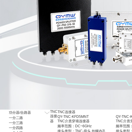
射频有源器件
TNC
TNC连接器
功分器/合路器
连接
QY-TNC-KFD5MNT
QY-TNC-
一分二路
器
TNC介质穿墙连接器
TNC介质
一分三路
频率范围：DC~6GHz
频率范围：
一分四路
接头类型：TNC-母头 外螺内孔
接头类型：