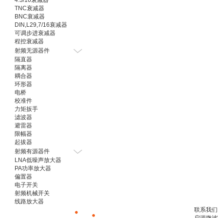
4.3/10衰减器
TNC衰减器
BNC衰减器
DIN,L29,7/16衰减器
可调步进衰减器
程控衰减器
射频无源器件
隔直器
隔离器
耦合器
环形器
电桥
校准件
力矩扳手
滤波器
避雷器
限幅器
起拔器
射频有源器件
LNA低噪声放大器
PA功率放大器
偏置器
电子开关
射频机械开关
线路放大器
联系我们