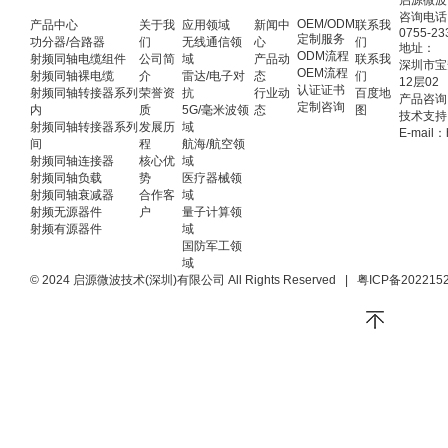
启源微波
咨询电话
OEM/ODM
产品中心
关于我
应用领域
新闻中
联系我
0755-23
定制服务
功分器/合路器
们
无线通信领
心
们
地址：
ODM流程
射频同轴电缆组件
公司简
域
产品动
联系我
深圳市宝
OEM流程
射频同轴裸电缆
介
雷达/电子对
态
们
12层02
认证证书
射频同轴转接器系列
荣誉资
抗
行业动
百度地
产品咨询：
定制咨询
内
质
5G/毫米波领
态
图
技术支持：
射频同轴转接器系列
发展历
域
E-mail：
间
程
航海/航空领
射频同轴连接器
核心优
域
射频同轴负载
势
医疗器械领
射频同轴衰减器
合作客
域
射频无源器件
户
量子计算领
射频有源器件
域
国防军工领
域
© 2024 启源微波技术(深圳)有限公司 All Rights Reserved
|
粤ICP备202215