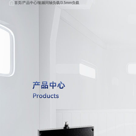
首页
首
产品中
关于我
应用
首页
产品中心
射频同轴负载
3.5mm负载
/
/
/
产品中心
页
心
们
域
关于我们
公司简
无线
应用领域
介
信领
功分器/
新闻中心
荣誉资
雷达/
OEM/ODM
质
子对
联系我们
发展历
5G/毫
射频同轴电缆组
程
米波
射频同轴
核心优
域
势
航海/
射频同轴转
合作客
空领
户
医疗
射频同轴转接器
械领
量子
射频同轴连
算领
国防
工领
射频同轴负
射频同轴
射频无源器件