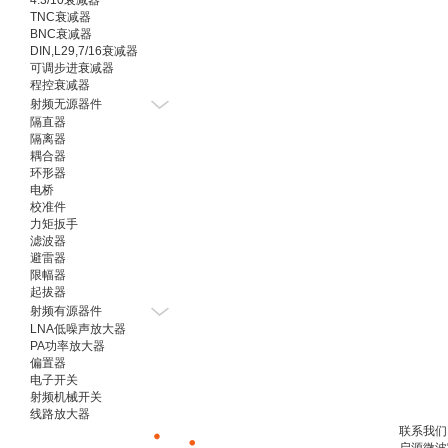
4.3/10衰减器
TNC衰减器
BNC衰减器
DIN,L29,7/16衰减器
可调步进衰减器
程控衰减器
射频无源器件
隔直器
隔离器
耦合器
环形器
电桥
校准件
力矩扳手
滤波器
避雷器
限幅器
起拔器
射频有源器件
LNA低噪声放大器
PA功率放大器
偏置器
电子开关
射频机械开关
线路放大器
联系我们