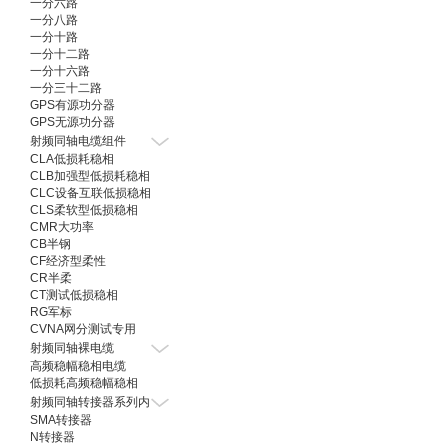
一分六路
一分八路
一分十路
一分十二路
一分十六路
一分三十二路
GPS有源功分器
GPS无源功分器
射频同轴电缆组件
CLA低损耗稳相
CLB加强型低损耗稳相
CLC设备互联低损稳相
CLS柔软型低损稳相
CMR大功率
CB半钢
CF经济型柔性
CR半柔
CT测试低损稳相
RG军标
CVNA网分测试专用
射频同轴裸电缆
高频稳幅稳相电缆
低损耗高频稳幅稳相
射频同轴转接器系列内
SMA转接器
N转接器