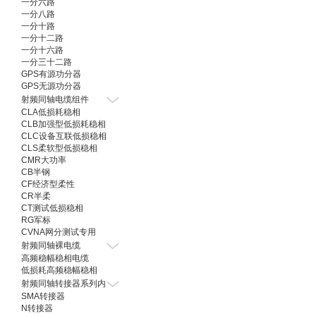
一分六路
一分八路
一分十路
一分十二路
一分十六路
一分三十二路
GPS有源功分器
GPS无源功分器
射频同轴电缆组件
CLA低损耗稳相
CLB加强型低损耗稳相
CLC设备互联低损稳相
CLS柔软型低损稳相
CMR大功率
CB半钢
CF经济型柔性
CR半柔
CT测试低损稳相
RG军标
CVNA网分测试专用
射频同轴裸电缆
高频稳幅稳相电缆
低损耗高频稳幅稳相
射频同轴转接器系列内
SMA转接器
N转接器