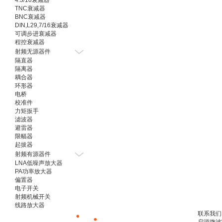
4.3/10衰减器
TNC衰减器
BNC衰减器
DIN,L29,7/16衰减器
可调步进衰减器
程控衰减器
射频无源器件
隔直器
隔离器
耦合器
环形器
电桥
校准件
力矩扳手
滤波器
避雷器
限幅器
起拔器
射频有源器件
LNA低噪声放大器
PA功率放大器
偏置器
电子开关
射频机械开关
线路放大器
联系我们