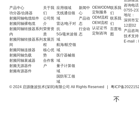
启源微波
咨询电话
OEM/ODM
产品中心
关于我
应用领域
新闻中
联系我
0755-23
定制服务
功分器/合路器
们
无线通信领
心
们
地址：
ODM流程
射频同轴电缆组件
公司简
域
产品动
联系我
深圳市宝
OEM流程
射频同轴裸电缆
介
雷达/电子对
态
们
12层02
认证证书
射频同轴转接器系列
荣誉资
抗
行业动
百度地
产品咨询：
定制咨询
内
质
5G/毫米波领
态
图
技术支持：
射频同轴转接器系列
发展历
域
E-mail：
间
程
航海/航空领
射频同轴连接器
核心优
域
射频同轴负载
势
医疗器械领
射频同轴衰减器
合作客
域
射频无源器件
户
量子计算领
射频有源器件
域
国防军工领
域
© 2024 启源微波技术(深圳)有限公司 All Rights Reserved
|
粤ICP备202215