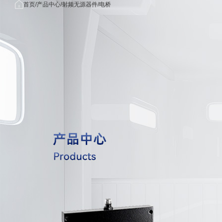
首页
首
产品中
关于我
应用
首页
产品中心
射频无源器件
电桥
/
/
/
产品中心
页
心
们
域
关于我们
公司简
无线
应用领域
介
信领
功分器/
新闻中心
荣誉资
雷达/
OEM/ODM
质
子对
联系我们
发展历
5G/毫
射频同轴电缆组
程
米波
射频同轴
核心优
域
势
航海/
射频同轴转
合作客
空领
户
医疗
射频同轴转接器
械领
量子
射频同轴连
算领
国防
工领
射频同轴负
射频同轴
射频无源器件