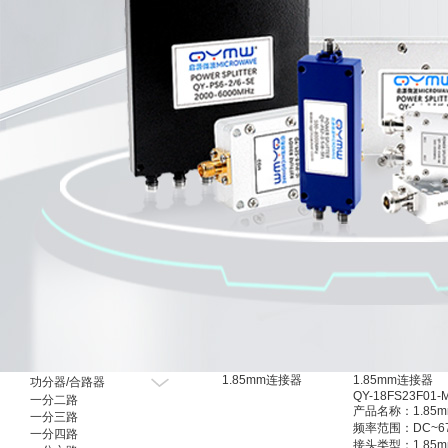
射频有源器件
1.85mm连接器
1.85mm连接器
功分器/合路器
QY-18FS23F01-
一分二路
产品名称：1.85
一分三路
频率范围：DC~67
一分四路
接头类型：1.85