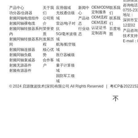
启源微波
咨询电话
OEM/ODM
产品中心
关于我
应用领域
新闻中
联系我
0755-23
定制服务
功分器/合路器
们
无线通信领
心
们
地址：
ODM流程
射频同轴电缆组件
公司简
域
产品动
联系我
深圳市宝
OEM流程
射频同轴裸电缆
介
雷达/电子对
态
们
12层02
认证证书
射频同轴转接器系列
荣誉资
抗
行业动
百度地
产品咨询：
定制咨询
内
质
5G/毫米波领
态
图
技术支持：
射频同轴转接器系列
发展历
域
E-mail：
间
程
航海/航空领
射频同轴连接器
核心优
域
射频同轴负载
势
医疗器械领
射频同轴衰减器
合作客
域
射频无源器件
户
量子计算领
射频有源器件
域
国防军工领
域
© 2024 启源微波技术(深圳)有限公司 All Rights Reserved
|
粤ICP备202215