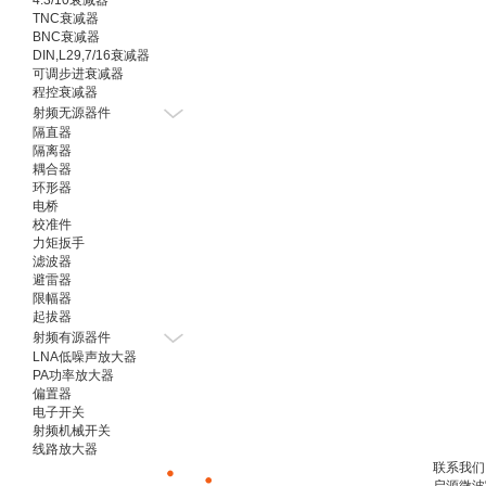
4.3/10衰减器
TNC衰减器
BNC衰减器
DIN,L29,7/16衰减器
可调步进衰减器
程控衰减器
射频无源器件
隔直器
隔离器
耦合器
环形器
电桥
校准件
力矩扳手
滤波器
避雷器
限幅器
起拔器
射频有源器件
LNA低噪声放大器
PA功率放大器
偏置器
电子开关
射频机械开关
线路放大器
联系我们