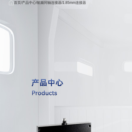
首页
首
产品中
关于我
应用
首页
产品中心
射频同轴连接器
1.85mm连接器
/
/
/
产品中心
页
心
们
域
关于我们
公司简
无线
应用领域
介
信领
功分器/
新闻中心
荣誉资
雷达/
OEM/ODM
质
子对
联系我们
发展历
5G/毫
射频同轴电缆组
程
米波
射频同轴
核心优
域
势
航海/
射频同轴转
合作客
空领
户
医疗
射频同轴转接器
械领
量子
射频同轴连
算领
国防
工领
射频同轴负
射频同轴
射频无源器件