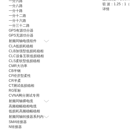
一分六路
驻 波：1.25：1（
一分八路
阻 抗：50Ω
详情
一分十路
工作温度：-55℃~
一分十二路
接头材质：不锈
一分十六路
连接器样式：可
一分三十二路
GPS有源功分器
GPS无源功分器
射频同轴电缆组件
CLA低损耗稳相
CLB加强型低损耗稳相
CLC设备互联低损稳相
CLS柔软型低损稳相
CMR大功率
CB半钢
CF经济型柔性
CR半柔
CT测试低损稳相
RG军标
CVNA网分测试专用
射频同轴裸电缆
高频稳幅稳相电缆
低损耗高频稳幅稳相
射频同轴转接器系列内
SMA转接器
N转接器