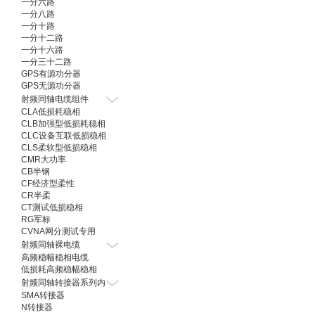
一分六路
一分八路
一分十路
一分十二路
一分十六路
一分三十二路
GPS有源功分器
GPS无源功分器
射频同轴电缆组件
CLA低损耗稳相
CLB加强型低损耗稳相
CLC设备互联低损稳相
CLS柔软型低损稳相
CMR大功率
CB半钢
CF经济型柔性
CR半柔
CT测试低损稳相
RG军标
CVNA网分测试专用
射频同轴裸电缆
高频稳幅稳相电缆
低损耗高频稳幅稳相
射频同轴转接器系列内
SMA转接器
N转接器