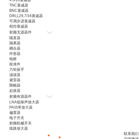
4.3/10衰减器
TNC衰减器
BNC衰减器
DIN,L29,7/16衰减器
可调步进衰减器
程控衰减器
射频无源器件
隔直器
隔离器
耦合器
环形器
电桥
校准件
力矩扳手
滤波器
避雷器
限幅器
起拔器
射频有源器件
LNA低噪声放大器
PA功率放大器
偏置器
电子开关
射频机械开关
线路放大器
联系我们