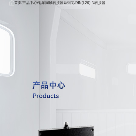
首页
首
产品中
关于我
应用
首页
产品中心
射频同轴转接器系列间
DIN(L29)-N转接器
/
/
/
产品中心
页
心
们
域
关于我们
公司简
无线
应用领域
介
信领
功分器/
新闻中心
荣誉资
雷达/
OEM/ODM
质
子对
联系我们
发展历
5G/毫
射频同轴电缆组
程
米波
射频同轴
核心优
域
势
航海/
射频同轴转
合作客
空领
户
医疗
射频同轴转接器
械领
量子
射频同轴连
算领
国防
工领
射频同轴负
射频同轴
射频无源器件