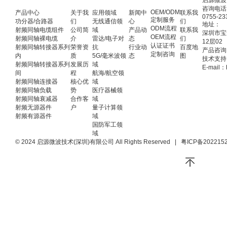
启源微波
咨询电话
OEM/ODM
产品中心
关于我
应用领域
新闻中
联系我
0755-23
定制服务
功分器/合路器
们
无线通信领
心
们
地址：
ODM流程
射频同轴电缆组件
公司简
域
产品动
联系我
深圳市宝
OEM流程
射频同轴裸电缆
介
雷达/电子对
态
们
12层02
认证证书
射频同轴转接器系列
荣誉资
抗
行业动
百度地
产品咨询：
定制咨询
内
质
5G/毫米波领
态
图
技术支持：
射频同轴转接器系列
发展历
域
E-mail：
间
程
航海/航空领
射频同轴连接器
核心优
域
射频同轴负载
势
医疗器械领
射频同轴衰减器
合作客
域
射频无源器件
户
量子计算领
射频有源器件
域
国防军工领
域
© 2024 启源微波技术(深圳)有限公司 All Rights Reserved
|
粤ICP备202215