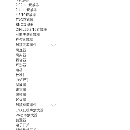
2.92mm衰减器
2.4mm衰减器
4.3/10衰减器
TNC衰减器
BNC衰减器
DIN,L29,7/16衰减器
可调步进衰减器
程控衰减器
射频无源器件
隔直器
隔离器
耦合器
环形器
电桥
校准件
力矩扳手
滤波器
避雷器
限幅器
起拔器
射频有源器件
LNA低噪声放大器
PA功率放大器
偏置器
电子开关
射频机械开关