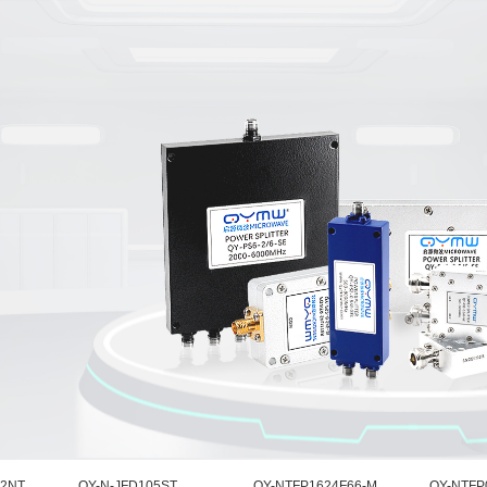
应用领
新闻中
联系我
OEM/ODM
域
心
们
定制服务
无线通
一分二路
产品动
联系我
一分三路
一分四路
ODM流程
2 Way Power Divider/Combiner
3 Way Power Divider/Combiner
4 Way Power 
信领域
态
们
功分器/合路器
OEM流程
0755-
一分十路
一分十二路
一分十六路
雷达/电
行业动
百度地
认证证书
23345458
10 Way Power Divider/Combiner
12 Way Power Divider/Combiner
16 Way Pow
子对抗
态
图
定制咨询
GPS无源功分器
5G/毫米
射频同轴电缆组件
GPS Passive Power Splitters
波领域
射频同轴裸电缆
航海/航
空领域
射频同轴转接器系列内
医疗器
械领域
射频同轴转接器系列间
量子计
算领域
射频同轴连接器
国防军
工领域
轴负载
射频同轴衰减器
射频无源器件
02NT
QY-N-JFD105ST
QY-NTFP1624F66-M
QY-NTFP