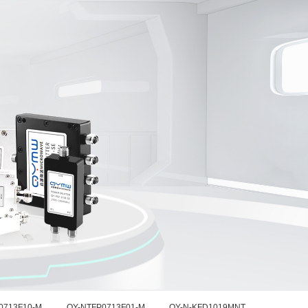
一分六路
一分八路
Divider/Combiner
6 Way Power Divider/Combiner
8 Way Power Divider/Combiner
一分三十二路
GPS有源功分器
er Divider/Combiner
2 Way Power Divider/Combiner
GPS Active Power Splitters
0713F10-M
QY-NTFP0713F01-M
QY-N-KFD1019MNT