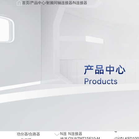
首页
首
产品中
关于我
首页
产品中心
射频同轴连接器
N连接器
/
/
/
产品中心
页
心
们
关于我们
公司简
应用领域
介
新闻中心
荣誉资
OEM/ODM
质
联系我们
发展历
程
核心优
势
合作客
户
射频同
N连
N连接器
功分器/合路器
QY-NTMT15F10-M
QY-N-KFD10
接器