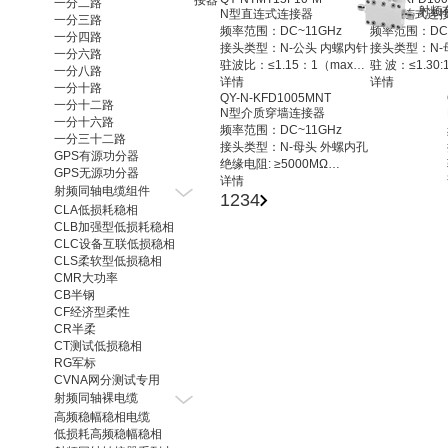
一分二路
N型直连式连接器
N型直连式连
一分三路
频率范围：DC~11GHz
频率范围：DC~
一分四路
接头类型：N-公头 内螺内针
接头类型：N-
一分六路
驻波比：≤1.15：1（max）
驻 波：≤1.30:
一分八路
阻 抗：50Ω
详情
阻 抗：50Ω
详情
一分十路
QY-N-KFD1005MNT
插入损耗：0.25dB(Max)
绝缘电阻：≥50
一分十二路
N型介质穿墙连接器
工作温度：-55℃~+165℃
工作温度：-55
一分十六路
频率范围：DC~11GHz
接头材质: 不锈钢 钝化
接头材质: 不锈
一分三十二路
接头类型：N-母头 外螺内孔
连接器样式：直连式
安装方式：直
GPS有源功分器
绝缘电阻: ≥5000MΩ
GPS无源功分器
阻 抗：50Ω
详情
射频同轴电缆组件
1
2
3
4
工作温度：-55℃~+125℃
CLA低损耗稳相
接头材质: 黄铜 镀镍
CLB加强型低损耗稳相
连接器样式：介质穿墙
CLC设备互联低损稳相
CLS柔软型低损稳相
CMR大功率
CB半钢
CF经济型柔性
CR半柔
CT测试低损稳相
RG军标
CVNA网分测试专用
射频同轴裸电缆
高频稳幅稳相电缆
低损耗高频稳幅稳相