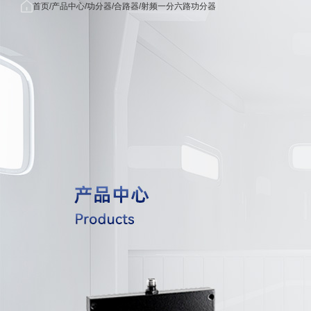
首页
首
产品中
关于我
应用
首页
产品中心
功分器/合路器
射频一分六路功分器
/
/
/
产品中心
页
心
们
域
关于我们
公司简
无线
应用领域
介
信领
功分器/
新闻中心
荣誉资
雷达/
OEM/ODM
质
子对
联系我们
发展历
5G/毫
射频同轴电缆组
程
米波
射频同轴
核心优
域
势
航海/
射频同轴转
合作客
空领
户
医疗
射频同轴转接器
械领
量子
射频同轴连
算领
国防
工领
射频同轴负
射频同轴
射频无源器件