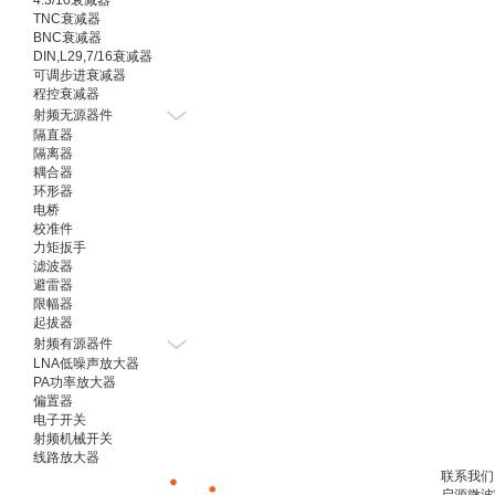
4.3/10衰减器
TNC衰减器
BNC衰减器
DIN,L29,7/16衰减器
可调步进衰减器
程控衰减器
射频无源器件
隔直器
隔离器
耦合器
环形器
电桥
校准件
力矩扳手
滤波器
避雷器
限幅器
起拔器
射频有源器件
LNA低噪声放大器
PA功率放大器
偏置器
电子开关
射频机械开关
线路放大器
联系我们