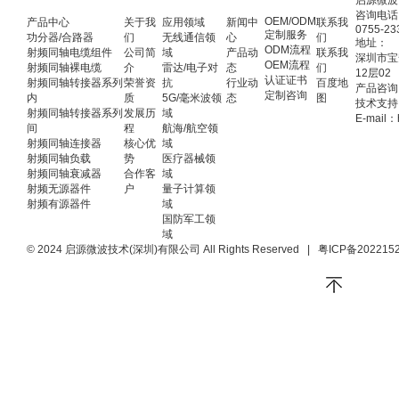
启源微波
咨询电话
OEM/ODM
产品中心
关于我
应用领域
新闻中
联系我
0755-23
定制服务
功分器/合路器
们
无线通信领
心
们
地址：
ODM流程
射频同轴电缆组件
公司简
域
产品动
联系我
深圳市宝
OEM流程
射频同轴裸电缆
介
雷达/电子对
态
们
12层02
认证证书
射频同轴转接器系列
荣誉资
抗
行业动
百度地
产品咨询：
定制咨询
内
质
5G/毫米波领
态
图
技术支持：
射频同轴转接器系列
发展历
域
E-mail：
间
程
航海/航空领
射频同轴连接器
核心优
域
射频同轴负载
势
医疗器械领
射频同轴衰减器
合作客
域
射频无源器件
户
量子计算领
射频有源器件
域
国防军工领
域
© 2024 启源微波技术(深圳)有限公司 All Rights Reserved
|
粤ICP备202215