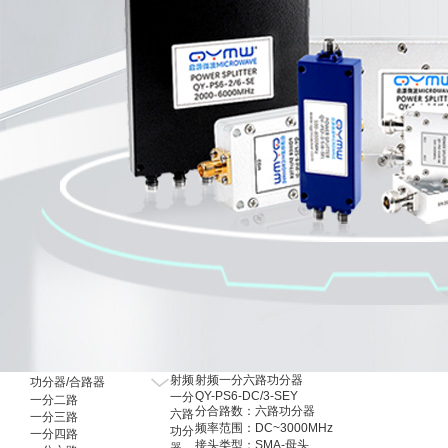
射频有源器件
射频
射频一分六路功分器
功分器/合路器
QY-PS6-DC/3-SEY
一分
一分二路
分合路数：六路功分器
六路
一分三路
频率范围：DC~3000MHz
功分
一分四路
接头类型：SMA-母头