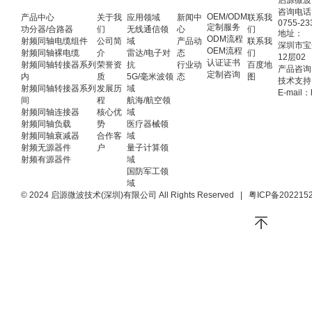
启源微波
咨询电话
OEM/ODM
产品中心
关于我
应用领域
新闻中
联系我
0755-23
定制服务
功分器/合路器
们
无线通信领
心
们
地址：
ODM流程
射频同轴电缆组件
公司简
域
产品动
联系我
深圳市宝
OEM流程
射频同轴裸电缆
介
雷达/电子对
态
们
12层02
认证证书
射频同轴转接器系列
荣誉资
抗
行业动
百度地
产品咨询：
定制咨询
内
质
5G/毫米波领
态
图
技术支持：
射频同轴转接器系列
发展历
域
E-mail：
间
程
航海/航空领
射频同轴连接器
核心优
域
射频同轴负载
势
医疗器械领
射频同轴衰减器
合作客
域
射频无源器件
户
量子计算领
射频有源器件
域
国防军工领
域
© 2024 启源微波技术(深圳)有限公司 All Rights Reserved
|
粤ICP备202215