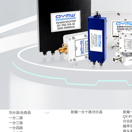
射频有源器件
射频一分十路功分器
射频
功分器/合路器
QY-P
一分二路
分合
一分三路
频率范
一分四路
接头