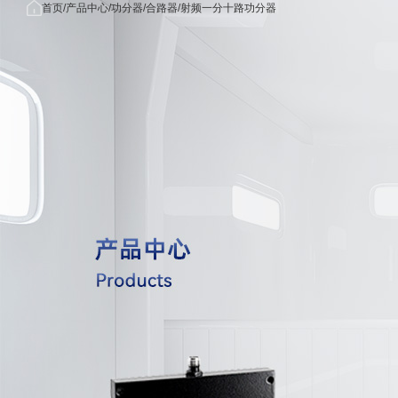
首页
首
产品中
关于我
应用
首页
产品中心
功分器/合路器
射频一分十路功分器
/
/
/
产品中心
页
心
们
域
关于我们
公司简
无线
应用领域
介
信领
功分器/
新闻中心
荣誉资
雷达/
OEM/ODM
质
子对
联系我们
发展历
5G/毫
射频同轴电缆组
程
米波
射频同轴
核心优
域
势
航海/
射频同轴转
合作客
空领
户
医疗
射频同轴转接器
械领
量子
射频同轴连
算领
国防
工领
射频同轴负
射频同轴
射频无源器件