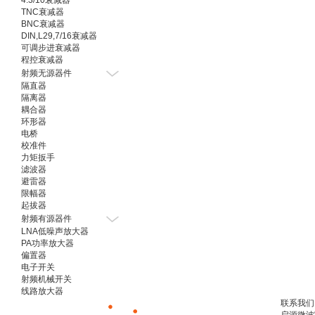
4.3/10衰减器
TNC衰减器
BNC衰减器
DIN,L29,7/16衰减器
可调步进衰减器
程控衰减器
射频无源器件
隔直器
隔离器
耦合器
环形器
电桥
校准件
力矩扳手
滤波器
避雷器
限幅器
起拔器
射频有源器件
LNA低噪声放大器
PA功率放大器
偏置器
电子开关
射频机械开关
线路放大器
联系我们