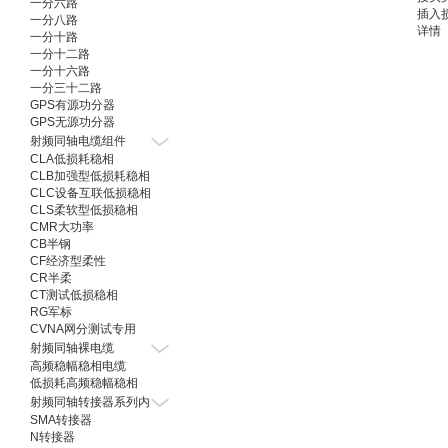
一分六路
插入损
一分八路
合路端
详情
一分十路
分配端
一分十二路
幅度平
一分十六路
相位平
一分三十二路
隔离度
GPS有源功分器
表面
GPS无源功分器
射频同轴电缆组件
CLA低损耗稳相
CLB加强型低损耗稳相
CLC设备互联低损稳相
CLS柔软型低损稳相
CMR大功率
CB半钢
CF经济型柔性
CR半柔
CT测试低损稳相
RG军标
CVNA网分测试专用
射频同轴裸电缆
高频稳幅稳相电缆
低损耗高频稳幅稳相
射频同轴转接器系列内
SMA转接器
N转接器