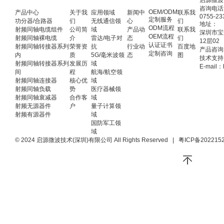
启源微波
咨询电话
OEM/ODM
产品中心
关于我
应用领域
新闻中
联系我
0755-23
定制服务
功分器/合路器
们
无线通信领
心
们
地址：
ODM流程
射频同轴电缆组件
公司简
域
产品动
联系我
深圳市宝
OEM流程
射频同轴裸电缆
介
雷达/电子对
态
们
12层02
认证证书
射频同轴转接器系列
荣誉资
抗
行业动
百度地
产品咨询：
定制咨询
内
质
5G/毫米波领
态
图
技术支持：
射频同轴转接器系列
发展历
域
E-mail：
间
程
航海/航空领
射频同轴连接器
核心优
域
射频同轴负载
势
医疗器械领
射频同轴衰减器
合作客
域
射频无源器件
户
量子计算领
射频有源器件
域
国防军工领
域
© 2024 启源微波技术(深圳)有限公司 All Rights Reserved
|
粤ICP备202215