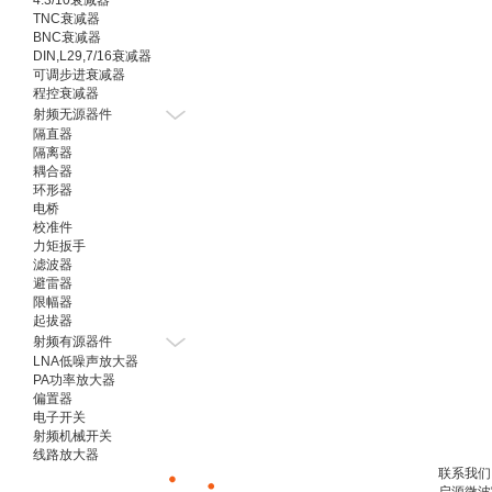
4.3/10衰减器
TNC衰减器
BNC衰减器
DIN,L29,7/16衰减器
可调步进衰减器
程控衰减器
射频无源器件
隔直器
隔离器
耦合器
环形器
电桥
校准件
力矩扳手
滤波器
避雷器
限幅器
起拔器
射频有源器件
LNA低噪声放大器
PA功率放大器
偏置器
电子开关
射频机械开关
线路放大器
联系我们