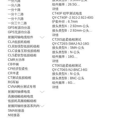
接头类型B：3.5mm-公头
一分六路
组件频率：26.5G
一分八路
幅度稳定性：≤±0.3dB
详情
一分十路
传播速率：76%
CT40P 铠甲测试电缆
一分十二路
QY-CT40P -2.92J-2.92J-40G
弯曲相位稳定性：≤±2.7°
一分十六路
护套外径：6.7mm
屏蔽效率：＞90dB
一分三十二路
接头类型A：2.92mm-公头
拔插次数：＞5000
GPS有源功分器
接头类型B：2.92mm-公头
工作温度范围：-55℃~+125℃
GPS无源功分器
组件频率：40G
详情
最小弯曲半径（静）：38.0mm
射频同轴电缆组件
铠甲抗压：180N/25mm
CT26S超柔稳相测试
最小弯曲半径（动）：79.0mm
CLA低损耗稳相
QY-CT26S-SMAJ-NJ-18G
传播速率：83%
CLB加强型低损耗稳相
接头类型A：SMA-公头
屏蔽效率：＞90dB
CLC设备互联低损稳相
接头类型B：N-公头
工作温度范围：-55℃~+125℃
CLS柔软型低损稳相
组件频率：18G
最小弯曲半径：67mm（静）/33.5mm（动）
CMR大功率
传播速率：70%
详情
CB半钢
屏蔽效率：＞90dB
CT06S超柔稳相测试
CF经济型柔性
QY-CT06S-NJ-BNCJ-6G
工作温度范围：-55℃~+85℃
CR半柔
接头类型A：N-公头
最小弯曲半径：25.0mm（静）/52.0mm（动）
CT测试低损稳相
接头类型B：BNC-公头
RG军标
组件频率：6G
CVNA网分测试专用
传播速率：70%
详情
射频同轴裸电缆
屏蔽效率：＞80dB
高频稳幅稳相电缆
工作温度范围：-55℃~+85℃
低损耗高频稳幅稳相
最小弯曲半径：25.4mm（动）
射频同轴转接器系列内
SMA转接器
N转接器