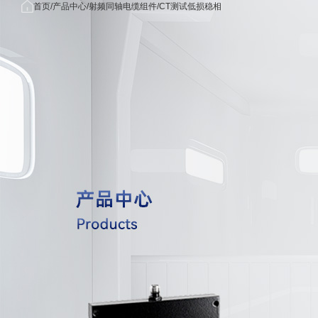
首页
首
产品中
关于我
应用
首页
产品中心
射频同轴电缆组件
CT测试低损稳相
/
/
/
产品中心
页
心
们
域
关于我们
公司简
无线
应用领域
介
信领
功分器/
新闻中心
荣誉资
雷达/
OEM/ODM
质
子对
联系我们
发展历
5G/毫
射频同轴电缆组
程
米波
射频同轴
核心优
域
势
航海/
射频同轴转
合作客
空领
户
医疗
射频同轴转接器
械领
量子
射频同轴连
算领
国防
工领
射频同轴负
射频同轴
射频无源器件