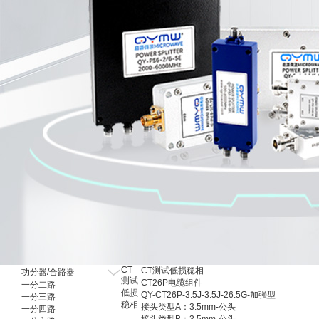
射频有源器件
CT
CT测试低损稳相
功分器/合路器
测试
CT26P电缆组件
一分二路
低损
QY-CT26P-3.5J-3.5J-26.5G-加强型
一分三路
稳相
接头类型A：3.5mm-公头
一分四路